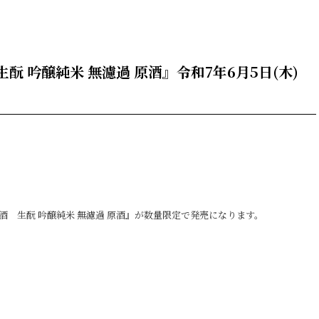
 生酛 吟醸純米 無濾過 原酒』令和7年6月5日(木)
お酒 生酛 吟醸純米 無濾過 原酒』が数量限定で発売になります。