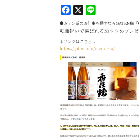
F
X
Li
a
n
●ガテン系のお仕事を探すならGATEN職
「
c
e
転職祝いで喜ばれるおすすめプレゼ
e
↓リンクはこちら↓
b
https://gaten.info/media/to/
o
o
k