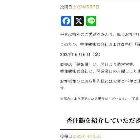
投稿日
2025年5月7日
F
X
Li
a
n
平素は格別のご愛顧を賜わり、厚くお礼申
c
e
このたび、香住鶴株式会社および直売店「
e
2025年６月６日（金）
b
直売店「福智屋」は、翌日より通常営業、
o
香住鶴株式会社は、翌営業日の月曜日より
o
お客様並びにお取引先様には大変ご不便ご
k
す。
※都合により変更になる場合がございます。ご了承
香住鶴を紹介していただ
投稿日
2025年4月25日