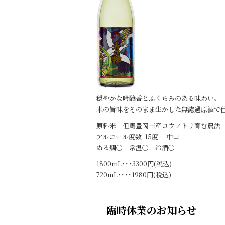
k
穏やかな吟醸香とふくらみのある味わい。
米の旨味をそのまま生かした無濾過原酒で
原料米 但馬豊岡市産コウノトリ育む農法 
アルコール度数 15度 中口
ぬる燗〇 常温〇 冷酒〇
1800mL･･･3300円(税込)
720mL････1980円(税込)
臨時休業のお知らせ