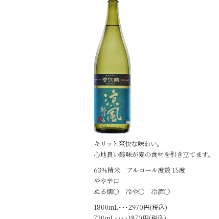
b
o
o
k
キリッと爽快な味わい。
心地良い酸味が夏の食材を引き立てます。
63％精米 アルコール度数 15度
やや辛口
ぬる燗〇 冷や〇 冷酒〇
1800mL･･･2970円(税込)
720mL････1870円(税込)