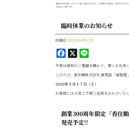
臨時休業のお知らせ
投稿日
2025年4月17日
F
X
Li
a
n
平素は格別のご愛顧を賜わり、厚くお礼申
c
e
このたび、香住鶴株式会社 直売店「福智屋
e
2025年５月１７日（土）
b
お客様には大変ご不便ご迷惑をおかけいた
o
o
創業300周年限定『香住鶴 
k
発売予定!!