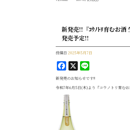
新発売!!『ｺｳﾉﾄﾘ育むお酒
発売予定!!
投稿日
2025年5月7日
F
X
Li
a
n
新発売のお知らせです!!
c
e
令和7年6月5日(木)より『コウノトリ育む
e
b
o
o