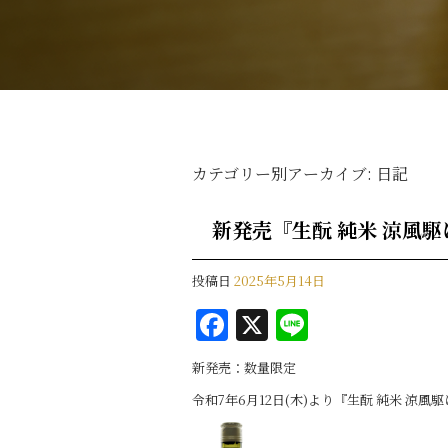
カテゴリー別アーカイブ:
日記
新発売『生酛 純米 涼風駆け
投稿日
2025年5月14日
F
X
Li
a
n
新発売：数量限定
c
e
令和7年6月12日(木)より『生酛 純米 涼
e