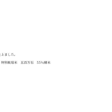
仕上ました。
特別栽培米 五百万石 55％精米