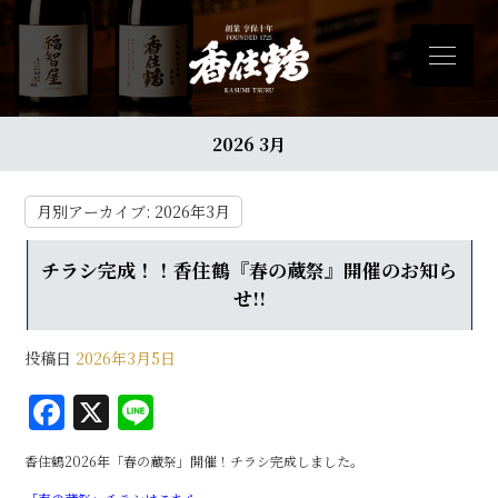
2026 3月
月別アーカイブ:
2026年3月
チラシ完成！！香住鶴『春の蔵祭』開催のお知ら
せ!!
投稿日
2026年3月5日
F
X
Li
a
n
香住鶴2026年「春の蔵祭」開催！チラシ完成しました。
c
e