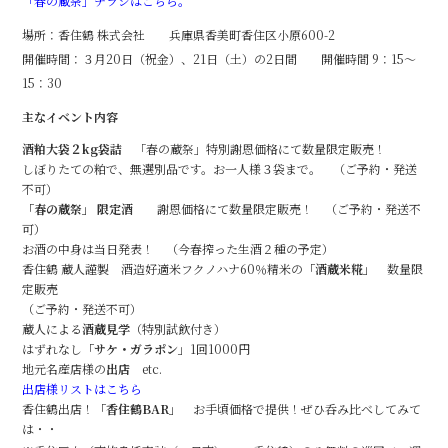
「春の蔵祭」チラシはこちら。
e
場所：香住鶴 株式会社 兵庫県香美町香住区小原600-2
b
開催時間：３月20日（祝金）、21日（土）の2日間 開催時間 9：15～
o
15：30
o
主なイベント内容
k
酒粕大袋２
kg
袋詰
「春の蔵祭」特別謝恩価格にて数量限定販売！
しぼりたての粕で、無選別品です。お一人様３袋まで。 （ご予約・発送
不可）
「春の蔵祭」 限定酒
謝恩価格にて数量限定販売！ （ご予約・発送不
可）
お酒の中身は当日発表！ （今春搾った生酒２種の予定）
香住鶴 蔵人謹製 酒造好適米フクノハナ60％精米の
「酒蔵米糀」
数量限
定販売
（ご予約・発送不可）
蔵人による
酒蔵見学
（特別試飲付き）
はずれなし
「
サケ・ガラポン」
1回1000円
地元名産店様の
出店
etc.
出店様リストはこちら
香住鶴出店！
「香住鶴
BAR
」
お手頃価格で提供！ぜひ呑み比べしてみて
は・・