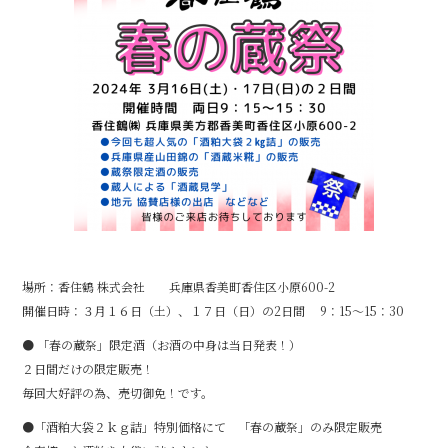
o
o
k
場所：香住鶴 株式会社 兵庫県香美町香住区小原600-2
開催日時：３月１６日（土）、１７日（日）の2日間 9：15～15：30
● 「春の蔵祭」限定酒（お酒の中身は当日発表！）
２日間だけの限定販売！
毎回大好評の為、売切御免！です。
●「酒粕大袋２ｋｇ詰」特別価格にて 「春の蔵祭」のみ限定販売