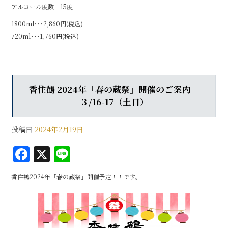
アルコール度数 15度
1800ml･･･2,860円(税込)
720ml･･･1,760円(税込)
香住鶴 2024年「春の蔵祭」開催のご案内
３/16-17（土日）
投稿日
2024年2月19日
F
X
Li
a
n
香住鶴2024年「春の蔵祭」開催予定！！です。
c
e
e
b