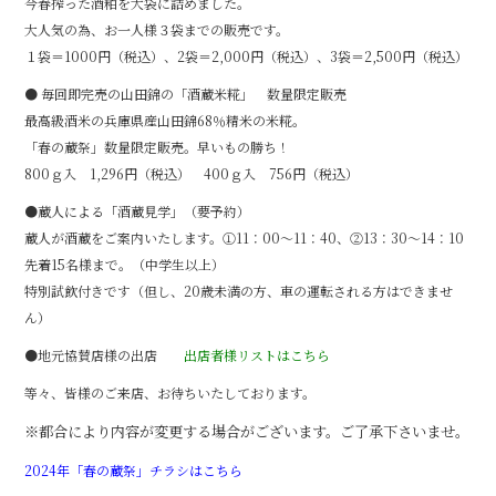
今春搾った酒粕を大袋に詰めました。
大人気の為、お一人様３袋までの販売です。
１袋＝1000円（税込）、2袋＝2,000円（税込）、3袋＝2,500円（税込）
● 毎回即完売の山田錦の「酒蔵米糀」 数量限定販売
最高級酒米の兵庫県産山田錦68％精米の米糀。
「春の蔵祭」数量限定販売。早いもの勝ち！
800ｇ入 1,296円（税込） 400ｇ入 756円（税込）
●蔵人による「酒蔵見学」（要予約）
蔵人が酒蔵をご案内いたします。①11：00～11：40、②13：30～14：10
先着15名様まで。（中学生以上）
特別試飲付きです（但し、20歳未満の方、車の運転される方はできませ
ん）
●地元協賛店様の出店
出店者様リストはこちら
等々、皆様のご来店、お待ちいたしております。
※都合により内容が変更する場合がございます。ご了承下さいませ。
2024年「春の蔵祭」チラシはこちら