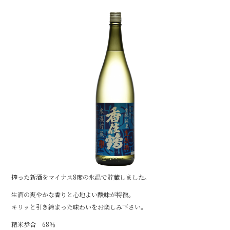
e
b
o
o
k
搾った新酒をマイナス8度の氷温で貯蔵しました。
生酒の爽やかな香りと心地よい酸味が特徴。
キリッと引き締まった味わいをお楽しみ下さい。
精米歩合 68％