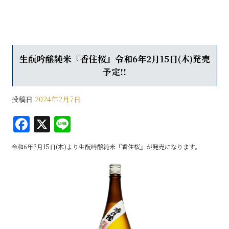
生酛吟醸純米『香住桜』令和6年2月15日(木)発売
予定!!
投稿日
2024年2月7日
F
X
Li
a
n
令和6年2月15日(木)より生酛吟醸純米『香住桜』が発売になります。
c
e
e
b
o
o