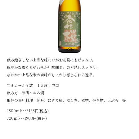
k
飲み飽きしない上品な味わいがお花見にもピッタリ。
穏やかな香りとやわらかい酸味で、のど越しスッキリ。
なおかつ上品な米の旨味がしっかり感じられる逸品。
アルコール度数 １５度 中口
飲み方 冷酒～ぬる燗
相性の良い料理 刺身、にぎり鮨、だし巻、煮物、焼き物、天ぷら 等
1800ml･･･3168円(税込)
720ml･･･1903円(税込)