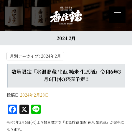
2024 2月
月別アーカイブ:
2024年2月
数量限定『氷温貯蔵 生酛 純米 生原酒』令和6年3
月6日(水)発売予定!!
投稿日
2024年2月28日
F
X
Li
a
n
令和6年3月6日(水)より数量限定で『氷温貯蔵 生酛 純米 生原酒』が発売に
c
e
なります。