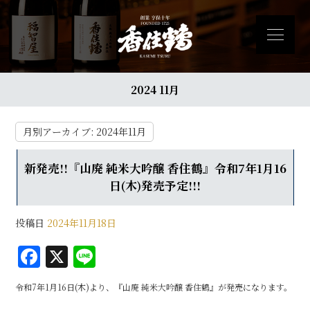
2024 11月
月別アーカイブ:
2024年11月
新発売!!『山廃 純米大吟醸 香住鶴』令和7年1月16
日(木)発売予定!!!
投稿日
2024年11月18日
F
X
Li
a
n
令和7年1月16日(木)より、『山廃 純米大吟醸 香住鶴』が発売になります。
c
e