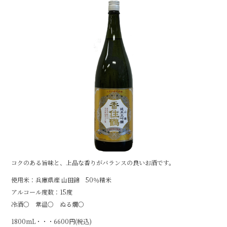
e
b
o
o
k
コクのある旨味と、上品な香りがバランスの良いお酒です。
使用米：兵庫県産 山田錦 50％精米
アルコール度数：15度
冷酒〇 常温〇 ぬる燗〇
1800mL・・・6600円(税込)