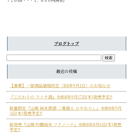
７２０mℓ・・・１，６００円(税別)
ブログトップ
最近の投稿
【重要】一部商品価格改定（R8年9月1日）のお知らせ
『こだわりの ライチ酒』令和8年9月17日(木)発売予定!!
数量限定『山廃 純米原酒 二夏越え ひやおろし』令和8年9月
3日(木)発売予定!!
新発売『山廃 吟醸純米 フクノハナ』令和8年8月6日(木)発売
予定!!