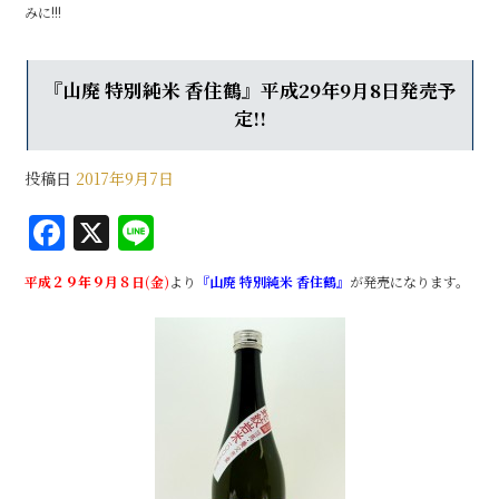
みに!!!
『山廃 特別純米 香住鶴』平成29年9月8日発売予
定!!
投稿日
2017年9月7日
F
X
Li
a
n
平成２９年９月８日(金)
より
『山廃 特別純米 香住鶴』
が発売になります。
c
e
e
b
o
o
k