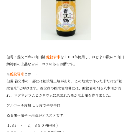
但馬・養父市産の山田錦
蛇紋岩米
を１００%使用し、ほどよい酸味と山田
錦特有の上品な旨味・コクのあるお酒です。
※
蛇紋岩米
とは・・・
但馬 養父市の一部には蛇紋岩土壌があり、この地域で作った米だけを“蛇
紋岩米”と呼びます。養父市の蛇紋岩地帯には、蛇紋岩を削る八木川が流
れ、マグネシウムとカリウムに恵まれた豊かな土壌を作りました。
アルコール度数 １５度でやや辛口
ぬる燗～冷や～冷酒がオススメです。
１.８ℓ・・・２，８８０円(税別)