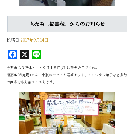
直売場（福壽蔵）からのお知らせ
投稿日
2017年9月14日
F
X
Li
a
n
今週末は３連休・・・９月１８日(月)は敬老の日ですね。
c
e
福壽蔵(直売場)では、小瓶のセットや贈答セット、オリジナル菓子など多数
e
の商品を取り揃えております。
b
o
o
k