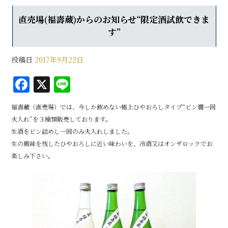
直売場(福壽蔵)からのお知らせ“限定酒試飲できま
す”
投稿日
2017年9月22日
F
X
Li
a
n
福壽蔵（直売場）では、今しか飲めない極上ひやおろしタイプ“ビン燗一回
c
e
火入れ”を３種類販売しております。
e
生酒をビン詰めし一回のみ火入れしました。
b
生の風味を残したひやおろしに近い味わいを、冷酒又はオンザロックでお
楽しみ下さい。
o
o
k