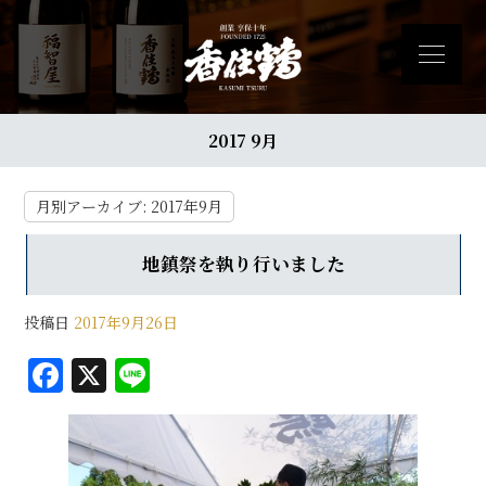
2017 9月
月別アーカイブ:
2017年9月
地鎮祭を執り行いました
投稿日
2017年9月26日
F
X
Li
a
n
c
e
e