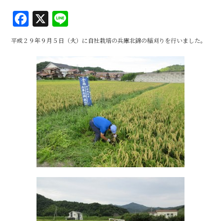
F
X
Li
a
n
平成２９年９月５日（火）に自社栽培の兵庫北錦の稲刈りを行いました。
c
e
e
b
o
o
k