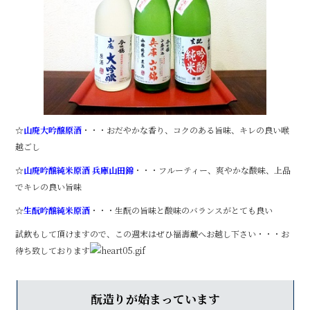
☆
山廃大吟醸原酒
・・・おだやかな香り、コクのある旨味、キレの良い喉
越ごし
☆
山廃吟醸純米原酒 兵庫山田錦
・・・フルーティー、爽やかな酸味、上品
でキレの良い旨味
☆
生酛吟醸純米原酒
・・・生酛の旨味と酸味のバランスがとても良い
試飲もして頂けますので、この週末はぜひ福壽蔵へお越し下さい・・・お
待ち致しております
酛造りが始まっています