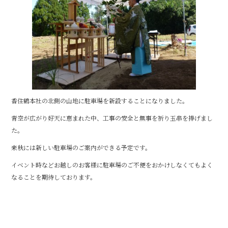
b
o
o
k
香住鶴本社の北側の山地に駐車場を新設することになりました。
青空が広がり好天に恵まれた中、工事の安全と無事を祈り玉串を捧げまし
た。
来秋には新しい駐車場のご案内ができる予定です。
イベント時などお越しのお客様に駐車場のご不便をおかけしなくてもよく
なることを期待しております。