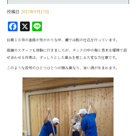
投稿日
2017年9月17日
F
X
Li
a
n
台風１８号の進路が気がかりな中、蔵では酛の仕込を行っています。
c
e
店舗のスタッフも体験に行きましたが、タンクの中の麹と蒸米を櫂棒で混
e
ぜ合わせる作業は、ずっしりとした重みを感じる大変な力仕事です。
b
このような苦労のひとつひとつが積み重なり、旨い酒が生まれます。
o
o
k