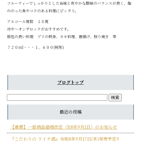
フルーティーでしっかりとした旨味と爽やかな酸味のバランスが良く、脂
ののった魚やコクのある料理にピッタリ。
アルコール度数 １８度
冷や～オンザロックがおすすめです。
相性の良い料理 ブリの刺身、カキ料理、唐揚げ、照り焼き 等
７２０ml・・・１，６００(税別)
ブログトップ
最近の投稿
【重要】一部商品価格改定（R8年9月1日）のお知らせ
『こだわりの ライチ酒』令和8年9月17日(木)発売予定!!