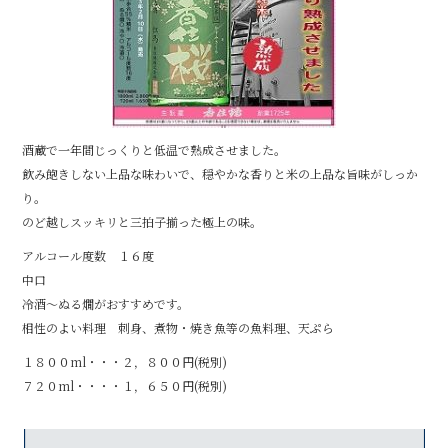
酒蔵で一年間じっくりと低温で熟成させました。
飲み飽きしない上品な味わいで、穏やかな香りと米の上品な旨味がしっか
り。
のど越しスッキリと三拍子揃った極上の味。
アルコール度数 １６度
中口
冷酒～ぬる燗がおすすめです。
相性のよい料理 刺身、煮物・焼き魚等の魚料理、天ぷら
１８００ml・・・２，８００円(税別)
７２０ml・・・・１，６５０円(税別)