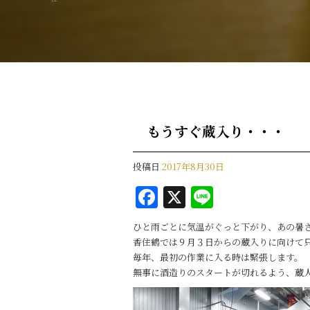
もうすぐ蔵入り・・・
投稿日
2017年8月30日
F
X
Li
a
n
ひと雨ごとに気温がぐっと下がり、あの暑
c
e
香住鶴では９月３日からの蔵入りに向けて只
e
毎年、最初の作業に入る時は緊張します。
無事に酒造りのスタートが切れるよう、蔵
b
o