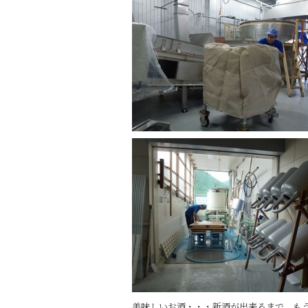
o
k
美味しいお酒・・・新酒が出来るまで、も