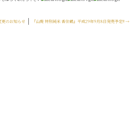
変更のお知らせ
『山廃 特別純米 香住鶴』平成29年9月8日発売予定!!
→