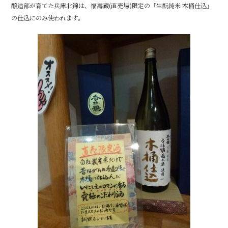
醸造部が育てた兵庫北錦は、福壽蔵(直売場)限定の「生酛純米 木桶仕込」
の仕込にのみ使われます。