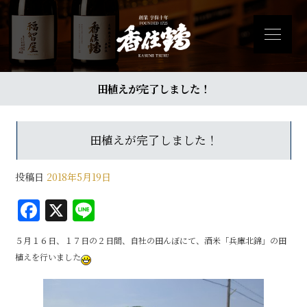
田植えが完了しました！
田植えが完了しました！
投稿日
2018年5月19日
F
X
Li
a
n
５月１６日、１７日の２日間、自社の田んぼにて、酒米「兵庫北錦」の田
c
e
植えを行いました
e
b