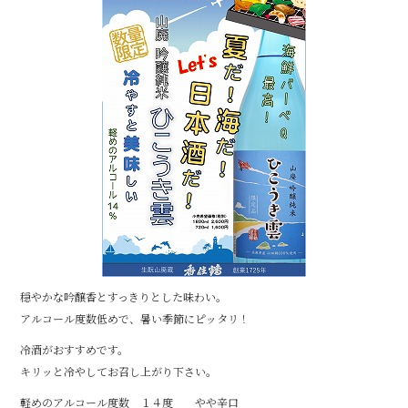
b
o
o
k
穏やかな吟醸香とすっきりとした味わい。
アルコール度数低めで、暑い季節にピッタリ！
冷酒がおすすめです。
キリッと冷やしてお召し上がり下さい。
軽めのアルコール度数 １４度 やや辛口