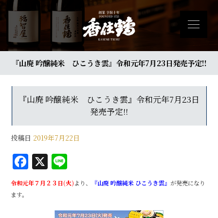
『山廃 吟醸純米 ひこうき雲』令和元年7月23日発売予定!!
『山廃 吟醸純米 ひこうき雲』令和元年7月23日
発売予定!!
投稿日
2019年7月22日
F
X
Li
a
n
令和元年７月２３日(火)
より、
『山廃 吟醸純米 ひこうき雲』
が発売になり
c
e
ます。
e