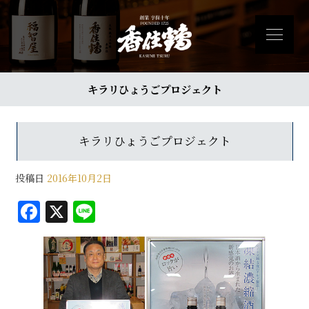
キラリひょうごプロジェクト
キラリひょうごプロジェクト
投稿日
2016年10月2日
F
X
Li
a
n
c
e
e
b