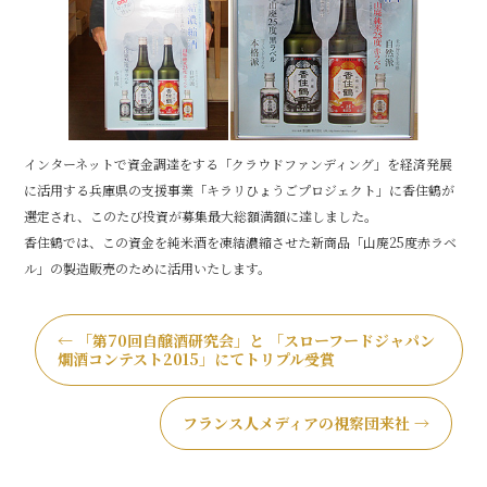
o
o
k
インターネットで資金調達をする「クラウドファンディング」を経済発展
に活用する兵庫県の支援事業「キラリひょうごプロジェクト」に香住鶴が
選定され、このたび投資が募集最大総額満額に達しました。
香住鶴では、この資金を純米酒を凍結濃縮させた新商品「山廃25度赤ラベ
ル」の製造販売のために活用いたします。
←
「第70回自醸酒研究会」と 「スローフードジャパン
燗酒コンテスト2015」にてトリプル受賞
フランス人メディアの視察団来社
→