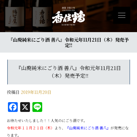
『山廃純米にごり酒 善八』令和元年11月21日（木）発売予
定!!
『山廃純米にごり酒 善八』令和元年11月21日
（木）発売予定!!
投稿日
2019年11月20日
F
X
Li
a
n
お待たせいたしました！！人気のにごり酒です。
c
e
令和元年１１月２１日（木）
より、
『山廃純米にごり酒 善八』
が発売にな
e
ります。