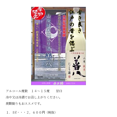
b
o
o
k
アルコール度数 １４～１５度 甘口
冷や又は冷酒でお召し上がりください。
炭酸割りもおススメです。
１．８ℓ・・・２，６００円（税抜）