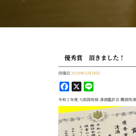
優秀賞 頂きました！
投稿日
2020年11月18日
F
X
Li
a
n
令和２年度 大阪国税局 清酒鑑評会 燗酒用
c
e
e
b
o