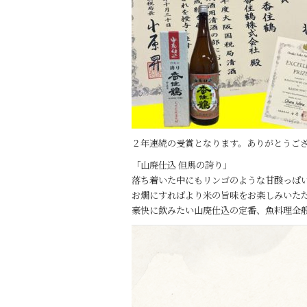
o
k
２年連続の受賞となります。ありがとうご
「山廃仕込 但馬の誇り」
落ち着いた中にもリンゴのような甘酸っぱ
お燗にすればより米の旨味をお楽しみいた
豪快に飲みたい山廃仕込の定番、魚料理全