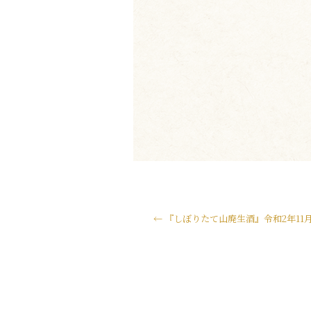
←
『しぼりたて山廃生酒』令和2年11月11