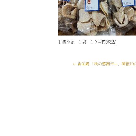
甘酒やき １袋 １９４円(税込)
←
香住鶴 「秋の感謝デー」開催10/3