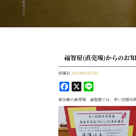
福智屋(直売場)からのお
投稿日
2021年10月5日
F
X
Li
a
n
香住鶴の直売場 福智屋では、赤い羽根共同
c
e
e
b
o