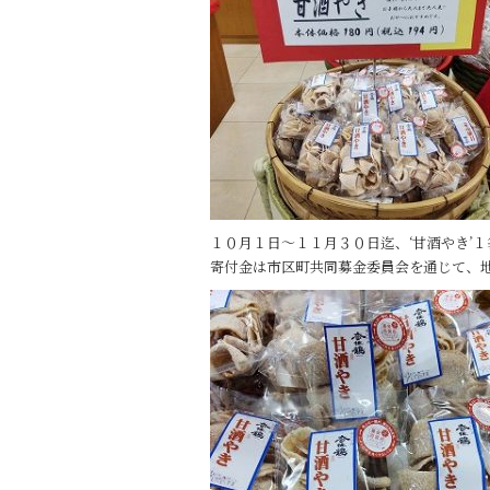
o
k
１０月１日～１１月３０日迄、‘甘酒やき’
寄付金は市区町共同募金委員会を通じて、