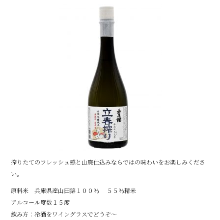
b
o
o
k
搾りたてのフレッシュ感と山廃仕込みならではの味わいをお楽しみくださ
い。
原料米 兵庫県産山田錦１００％ ５５％精米
アルコール度数１５度
飲み方：冷酒をワイングラスでどうぞ～