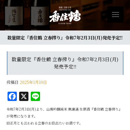
数量限定『香住鶴 立春搾り』令和7年2月3日(月)発売予定!!
数量限定『香住鶴 立春搾り』令和7年2月3日(月)
発売予定!!
投稿日
2025年1月10日
F
X
Li
a
n
令和7年2月3日(月)より、山廃吟醸純米 無濾過 生原酒『香住鶴 立春搾り』
c
e
が発売になります。
e
旧正月とも云われる立春のお目出たいお酒です。