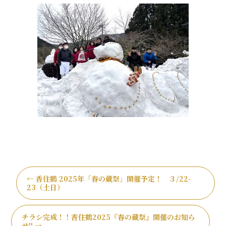
o
o
k
←
香住鶴 2025年「春の蔵祭」開催予定！ ３/22-
23（土日）
チラシ完成！！香住鶴2025『春の蔵祭』開催のお知ら
せ!!
→