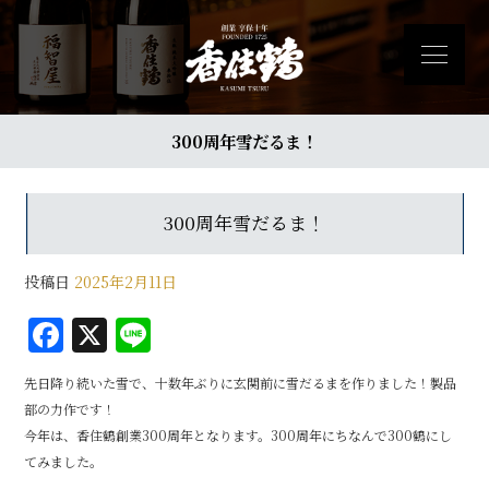
300周年雪だるま！
300周年雪だるま！
投稿日
2025年2月11日
F
X
Li
a
n
先日降り続いた雪で、十数年ぶりに玄関前に雪だるまを作りました！製品
c
e
部の力作です！
e
今年は、香住鶴創業300周年となります。300周年にちなんで300鶴にし
b
てみました。