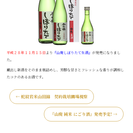
o
o
k
平成２８
年１１月１５日
より
『山廃しぼりたて生酒』
が発売になりまし
た。
蔵出し新酒をそのまま瓶詰めし、芳醇な甘さとフレッシュな香りが調和し
たコクのあるお酒です。
←
蛇紋岩米山田錦 契約栽培圃場視察
『山廃 純米 にごり酒』発売予定!
→