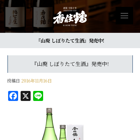
『山廃 しぼりたて生酒』発売中!
『山廃 しぼりたて生酒』発売中!
投稿日
2016年11月16日
F
X
Li
a
n
c
e
e
b