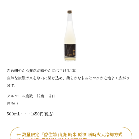
b
o
o
k
きめ細やかな発泡が華やかにはじける1本
自然な炭酸ガスを瓶内に閉じ込め、柔らかな甘みとコクが心地よく広がり
ます。
アルコール度数 12度 甘口
冷酒○
500mL・・・1650円(税込)
←
数量限定『香住鶴 山廃 純米 原酒 瞬時火入冷却方式