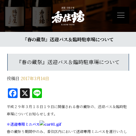
『春の蔵祭』送迎バス＆臨時駐車場について
『春の蔵祭』送迎バス＆臨時駐車場について
投稿日
2017年3月14日
F
X
Li
a
n
平成２９年３月１８日１９日に開催される春の蔵祭の、送迎バス＆臨時駐
c
e
車場についてお知らせします。
e
＊送迎専用ミニバス
b
春の蔵祭り期間中のみ、香住区内において
送迎専用ミニバスを
運行いたし