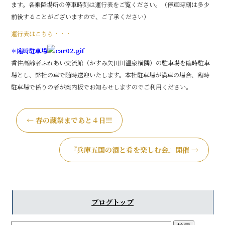
o
ます。各乗降場所の停車時刻は運行表をご覧ください。（停車時刻は多少
前後することがございますので、ご了承ください）
o
運行表はこちら・・・
k
＊臨時駐車場
香住高齢者ふれあい交流館（かすみ矢田川温泉横隣）の駐車場を臨時駐車
場とし、弊社の車で随時送迎いたします。本社駐車場が満車の場合、臨時
駐車場で係りの者が案内板でお知らせしますのでご利用ください。
←
春の蔵祭まであと４日!!!
『兵庫五国の酒と肴を楽しむ会』開催
→
ブログトップ