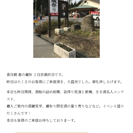
o
o
k
香住鶴 春の蔵祭 ２日目最終日です。
昨日はたくさのお客様にご来店頂き、大盛況でした。御礼申し上げます。
本日も昨日同様、酒粕の詰め放題、袋搾り実演と振舞、きき酒名人コンテ
スト、
蔵人ご案内の酒蔵見学、蔵祭り限定酒の量り売りなどなど。イベント盛り
だくさんです！
本日も皆様のご来店お待ちしておりま～す。