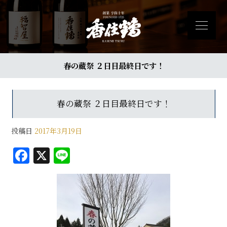
春の蔵祭 ２日目最終日です！
春の蔵祭 ２日目最終日です！
投稿日
2017年3月19日
F
X
Li
a
n
c
e
e
b