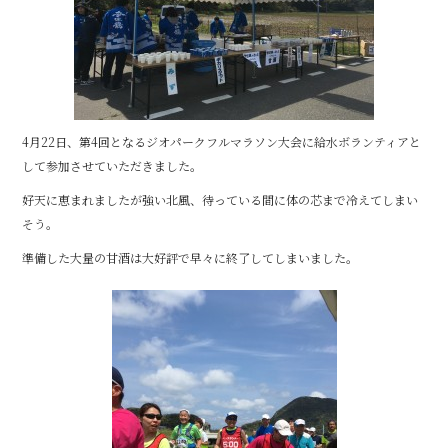
o
o
k
4月22日、第4回となるジオパークフルマラソン大会に給水ボランティアと
して参加させていただきました。
好天に恵まれましたが強い北風、待っている間に体の芯まで冷えてしまい
そう。
準備した大量の甘酒は大好評で早々に終了してしまいました。