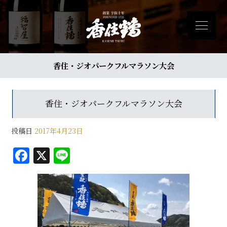
香住・ジオパークフルマラソン大会
香住・ジオパークフルマラソン大会
投稿日
2017年4月23日
F
X
Li
a
n
c
e
e
b