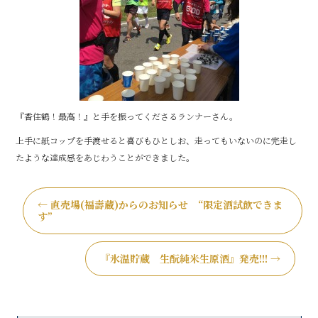
『香住鶴！最高！』と手を振ってくださるランナーさん。
上手に紙コップを手渡せると喜びもひとしお、走ってもいないのに完走し
たような達成感をあじわうことができました。
←
直売場(福壽蔵)からのお知らせ “限定酒試飲できま
す”
『氷温貯蔵 生酛純米生原酒』発売!!!
→