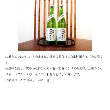
b
o
o
k
生酒をビン詰めし、そのままビン燗を１回だけした生貯蔵タイプのお酒で
す。
生風味を残し、爽やかな口当たりが春～初夏にかけての食材、山菜のてん
ぷら・ホタテ・えび・イカのお刺身などによく合います。
冷酒やロックでお召し上がり下さい。