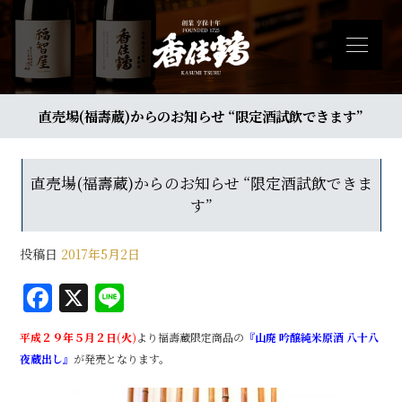
直売場(福壽蔵)からのお知らせ “限定酒試飲できます”
直売場(福壽蔵)からのお知らせ “限定酒試飲できま
す”
投稿日
2017年5月2日
F
X
Li
a
n
平成２９年５月２日(火)
より福壽蔵限定商品の
『山廃 吟醸純米原酒 八十八
c
e
夜蔵出し』
が発売となります。
e