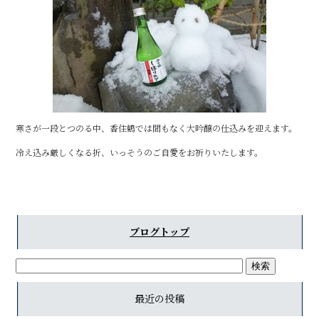
b
o
o
k
寒さが一段とつのる中、香住鶴では間もなく大吟醸の仕込みを迎えます。
冷え込み厳しくなる折、いっそうのご自愛をお祈りいたします。
ブログトップ
最近の投稿