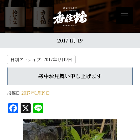
2017 1月 19
日別アーカイブ:
2017年1月19日
寒中お見舞い申し上げます
投稿日
2017年1月19日
F
X
Li
a
n
c
e
e