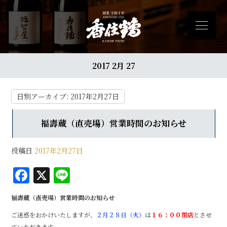
2017 2月 27
日別アーカイブ:
2017年2月27日
福壽蔵（直売場）営業時間のお知らせ
投稿日
2017年2月27日
F
X
Li
a
n
福壽蔵（直売場）営業時間のお知らせ
c
e
ご迷惑をおかけいたしますが、
２月２８日（火）
は
１６：００閉店
とさせ
e
ていただきます。