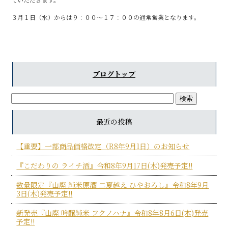
b
３月１日（水）からは９：００～１７：００の通常営業となります。
o
o
k
ブログトップ
最近の投稿
【重要】一部商品価格改定（R8年9月1日）のお知らせ
『こだわりの ライチ酒』令和8年9月17日(木)発売予定!!
数量限定『山廃 純米原酒 二夏越え ひやおろし』令和8年9月
3日(木)発売予定!!
新発売『山廃 吟醸純米 フクノハナ』令和8年8月6日(木)発売
予定!!