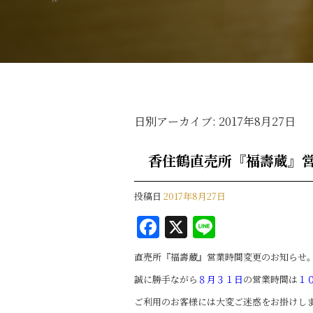
日別アーカイブ:
2017年8月27日
香住鶴直売所『福壽蔵』
投稿日
2017年8月27日
F
X
Li
a
n
直売所『福壽蔵』営業時間変更のお知らせ
c
e
誠に勝手ながら
８月３１日
の営業時間は
１
e
ご利用のお客様には大変ご迷惑をお掛けし