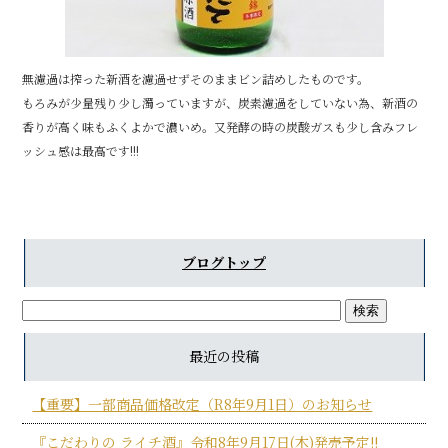
無濾過は搾った新酒を濾過せずそのままビン詰めしたものです。
もろみが少量残り少し濁っていますが、炭素濾過をしていない為、新酒の
香りが高く味もふくよかで濃いめ。又発酵の時の炭酸ガスも少し含みフレ
ッシュ感は最高です!!!
ブログトップ
最近の投稿
【重要】一部商品価格改定（R8年9月1日）のお知らせ
『こだわりの ライチ酒』令和8年9月17日(木)発売予定!!