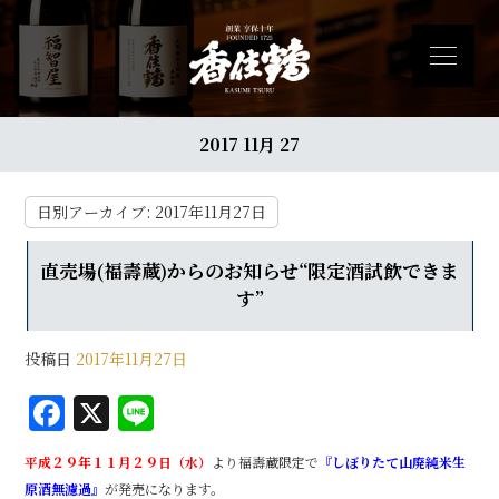
2017 11月 27
日別アーカイブ:
2017年11月27日
直売場(福壽蔵)からのお知らせ“限定酒試飲できま
す”
投稿日
2017年11月27日
F
X
Li
a
n
平成２９年１１月２９日（水）
より福壽蔵限定で
『しぼりたて山廃純米生
c
e
原酒無濾過』
が発売になります。