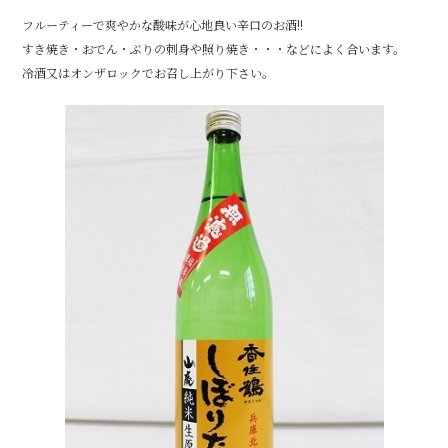
e
フルーティーで爽やかな酸味が心地良い辛口のお酒!!
b
すき焼き・おでん・ぶりの刺身や照り焼き・・・などによく合います。
o
冷酒又はオンザロックでお召し上がり下さい。
o
k