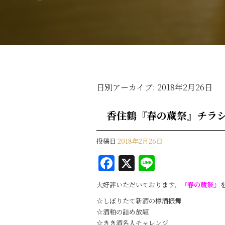
日別アーカイブ:
2018年2月26日
香住鶴『春の蔵祭』チラシ
投稿日
2018年2月26日
F
X
Li
a
n
大好評いただいております、
『春の蔵祭』
c
e
☆しぼりたて新酒の樽酒振舞
e
☆酒粕の詰め放題
☆きき酒名人チャレンジ