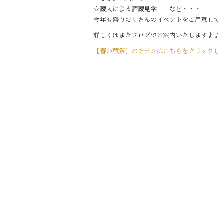
b
☆蔵人による酒蔵見学 など・・・
o
今年も盛りだくさんのイベントをご用意し
o
詳しくはまたブログでご案内いたします♪
k
【春の蔵祭】のチラシはこちらをクリック