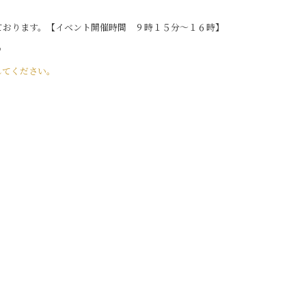
ております。【イベント開催時間 ９時１５分～１６時】
♪
してください。