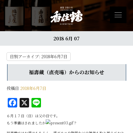
2018 6月 07
日別アーカイブ:
2018年6月7日
福壽蔵（直売場）からのお知らせ
投稿日
2018年6月7日
F
X
Li
a
n
６月１７日（日）は父の日です。
c
e
もう準備はされましたか
？
e
福壽蔵ではお酒はもちろん、酒グラスや陶器などの雑貨も取り揃えており