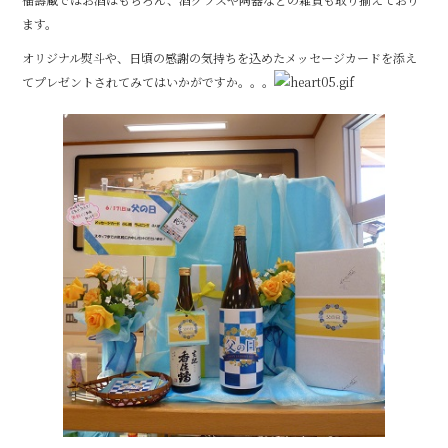
b
ます。
o
オリジナル熨斗や、日頃の感謝の気持ちを込めたメッセージカードを添え
o
てプレゼントされてみてはいかがですか。。。
k