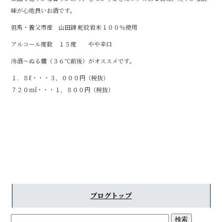
味が心地良いお酒です。
但馬・養父市産 山田錦 蛇紋岩米１００％使用
アルコール度数 １５度 やや辛口
冷酒～ぬる燗（３６℃前後）がオススメです。
１．８ℓ・・・３，０００円（税抜）
７２０ml・・・１，８００円（税抜）
ブログトップ