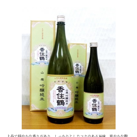
e
b
o
o
k
上品で穏やかな香りがあり、しっかりとしたコクのある旨味、爽やかな酸