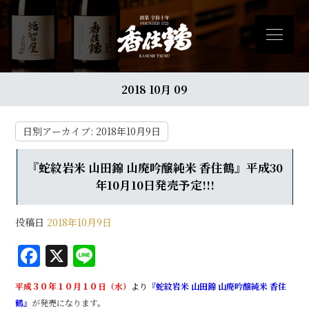
2018 10月 09
日別アーカイブ:
2018年10月9日
『蛇紋岩米 山田錦 山廃吟醸純米 香住鶴』平成30
年10月10日発売予定!!!
投稿日
2018年10月9日
F
X
Li
a
n
平成３０年１０月１０日（水）
より
『蛇紋岩米 山田錦 山廃吟醸純米 香住
c
e
鶴』
が発売になります。