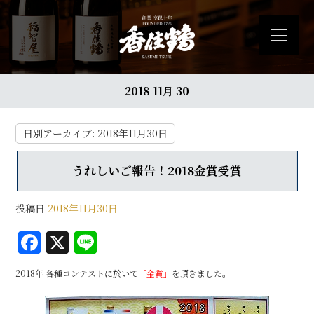
2018 11月 30
日別アーカイブ:
2018年11月30日
うれしいご報告！2018金賞受賞
投稿日
2018年11月30日
F
X
Li
a
n
2018年 各種コンテストに於いて
「金賞」
を頂きました。
c
e
e