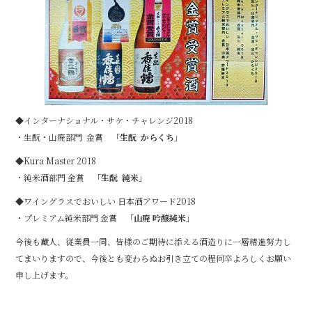
b
o
o
k
◆インターナショナル・サケ・チャレンジ2018
・生酛・山廃部門 金賞
「生酛 からくち」
◆Kura Master 2018
・純米酒部門 金賞
「生酛 純米」
◆ワイングラスでおいしい 日本酒アワード2018
・プレミアム純米部門 金賞
「山廃 吟醸純米」
今後も蔵人、従業員一同、皆様のご期待に添える酒造りに一層精進努力し
てまいりますので、今後とも変わらぬお引き立ての程何卒よろしくお願い
申し上げます。