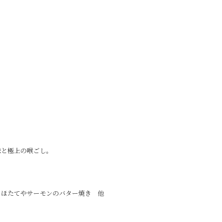
味と極上の喉ごし。
、ほたてやサーモンのバター焼き 他