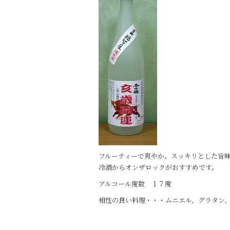
b
o
o
k
フルーティーで爽やか。スッキリとした旨
冷酒からオンザロックがおすすめです。
アルコール度数 １７度
相性の良い料理・・・ムニエル、グラタン