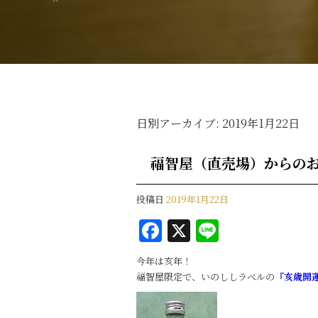
日別アーカイブ:
2019年1月22日
福智屋（直売場）からのお
投稿日
2019年1月22日
F
X
Li
a
n
今年は亥年！
c
e
福智屋限定で、いのししラベルの
『亥歳開運
e