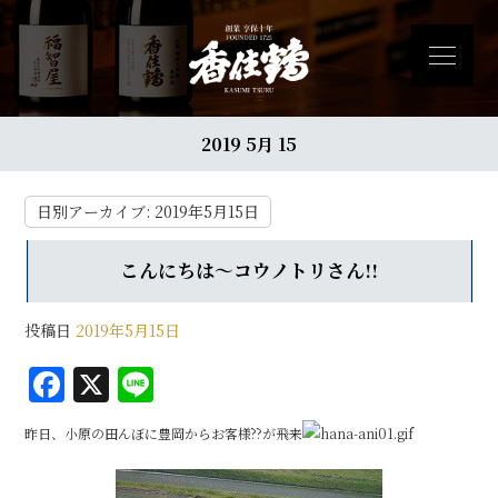
2019 5月 15
日別アーカイブ:
2019年5月15日
こんにちは～コウノトリさん!!
投稿日
2019年5月15日
F
X
Li
a
n
昨日、小原の田んぼに豊岡からお客様??が飛来
c
e
e