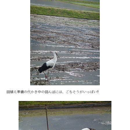
b
o
o
k
田植え準備の代かき中の田んぼには、ごちそうがいっぱい!!