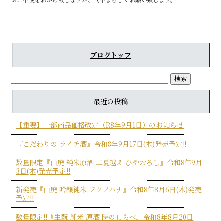
b
o
o
k
ブログトップ
最近の投稿
【重要】一部商品価格改定（R8年9月1日）のお知らせ
『こだわりの ライチ酒』令和8年9月17日(木)発売予定!!
数量限定『山廃 純米原酒 二夏越え ひやおろし』令和8年9月
3日(木)発売予定!!
新発売『山廃 吟醸純米 フクノハナ』令和8年8月6日(木)発売
予定!!
数量限定!!『生酛 純米 原酒 時のしらべ』令和8年8月20日