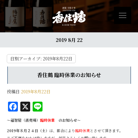
2019 8月 22
日別アーカイブ:
2019年8月22日
香住鶴 臨時休業のお知らせ
投稿日
2019年8月22日
F
X
Li
a
n
～福智屋（直売場）
臨時休業
のお知らせ～
c
e
2019
年８月２４日（土）
は、都合により
臨時休業
とさせて頂きます。
e
※ご不便をおかけ致しますが、何卒よろしくお願い致します。