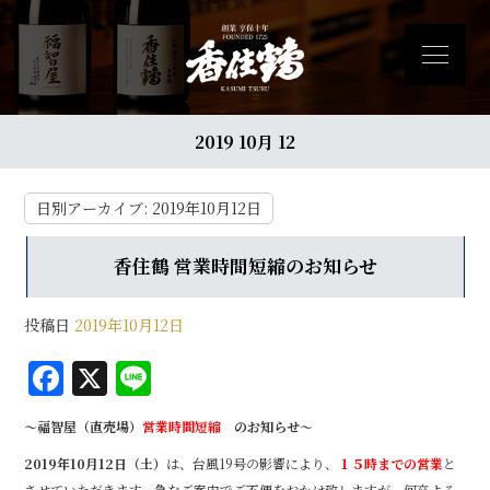
2019 10月 12
日別アーカイブ:
2019年10月12日
香住鶴 営業時間短縮のお知らせ
投稿日
2019年10月12日
F
X
Li
a
n
～福智屋（直売場）
営業時間短縮
のお知らせ～
c
e
2019
年10月12日（土）
は、台風19号の影響により、
１５時までの営業
と
e
させていただきます。急なご案内でご不便をおかけ致しますが、何卒よろ