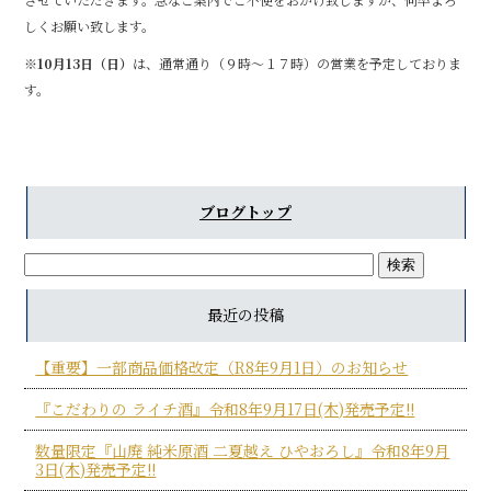
b
しくお願い致します。
o
※
10月13日（日）
は、通常通り（９時～１７時）の営業を予定しておりま
o
す。
k
ブログトップ
最近の投稿
【重要】一部商品価格改定（R8年9月1日）のお知らせ
『こだわりの ライチ酒』令和8年9月17日(木)発売予定!!
数量限定『山廃 純米原酒 二夏越え ひやおろし』令和8年9月
3日(木)発売予定!!