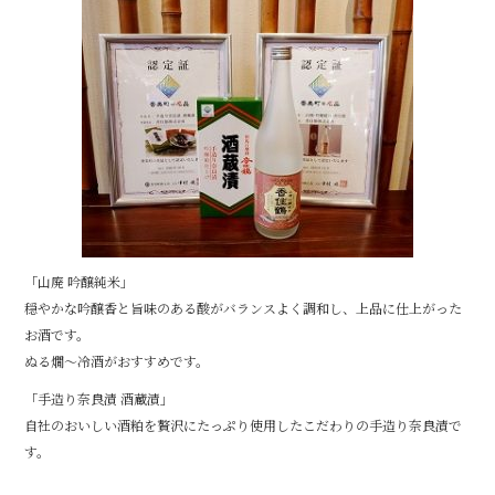
b
o
o
k
「山廃 吟醸純米」
穏やかな吟醸香と旨味のある酸がバランスよく調和し、上品に仕上がった
お酒です。
ぬる燗～冷酒がおすすめです。
「手造り奈良漬 酒蔵漬」
自社のおいしい酒粕を贅沢にたっぷり使用したこだわりの手造り奈良漬で
す。