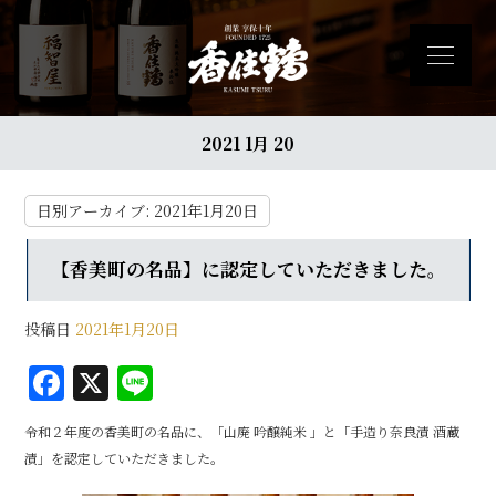
2021 1月 20
日別アーカイブ:
2021年1月20日
【香美町の名品】に認定していただきました。
投稿日
2021年1月20日
F
X
Li
a
n
令和２年度の香美町の名品に、「山廃 吟醸純米 」と「手造り奈良漬 酒蔵
c
e
漬」を認定していただきました。
e