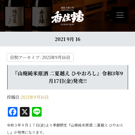
2021 9月 16
日別アーカイブ:
2021年9月16日
『山廃純米原酒 二夏越え ひやおろし』令和3年9
月17日(金)発売!!
投稿日
2021年9月16日
F
X
Li
a
n
令和３年９月１７日(金)より季節限定『山廃純米原酒 二夏越え ひやおろ
c
e
し』が発売になります。