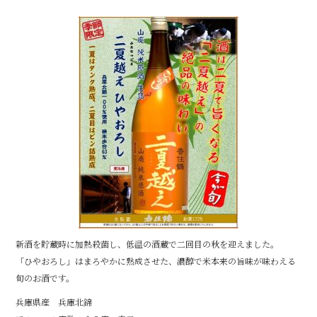
e
b
o
o
k
新酒を貯蔵時に加熱殺菌し、低温の酒蔵で二回目の秋を迎えました。
「ひやおろし」はまろやかに熟成させた、濃醇で米本来の旨味が味わえる
旬のお酒です。
兵庫県産 兵庫北錦