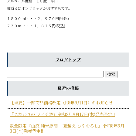
アルコール度数 １８度 辛口
冷酒又はオンザロックがおすすめです。
１８００ml・・・２，９７０円(税込)
７２０ml・・・１，８１５円(税込)
ブログトップ
最近の投稿
【重要】一部商品価格改定（R8年9月1日）のお知らせ
『こだわりの ライチ酒』令和8年9月17日(木)発売予定!!
数量限定『山廃 純米原酒 二夏越え ひやおろし』令和8年9月
3日(木)発売予定!!