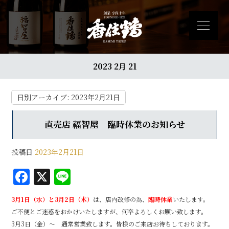
2023 2月 21
日別アーカイブ:
2023年2月21日
直売店 福智屋 臨時休業のお知らせ
投稿日
2023年2月21日
F
X
Li
a
n
3月1日（水）と3月2日（木）
は、店内改修の為、
臨時休業
いたします。
c
e
ご不便とご迷惑をおかけいたしますが、何卒よろしくお願い致します。
e
3月3日（金）～ 通常営業致します。皆様のご来店お待ちしております。