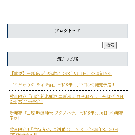
b
o
o
ブログトップ
k
最近の投稿
【重要】一部商品価格改定（R8年9月1日）のお知らせ
『こだわりの ライチ酒』令和8年9月17日(木)発売予定!!
数量限定『山廃 純米原酒 二夏越え ひやおろし』令和8年9月
3日(木)発売予定!!
新発売『山廃 吟醸純米 フクノハナ』令和8年8月6日(木)発売
予定!!
数量限定!!『生酛 純米 原酒 時のしらべ』令和8年8月20日
(木)発売予定!!!