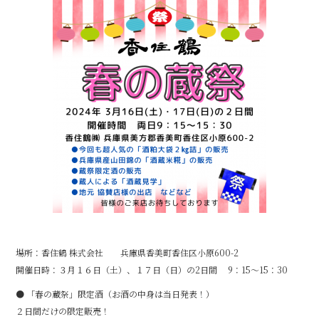
e
b
o
o
k
場所：香住鶴 株式会社 兵庫県香美町香住区小原600-2
開催日時：３月１６日（土）、１７日（日）の2日間 9：15～15：30
● 「春の蔵祭」限定酒（お酒の中身は当日発表！）
２日間だけの限定販売！