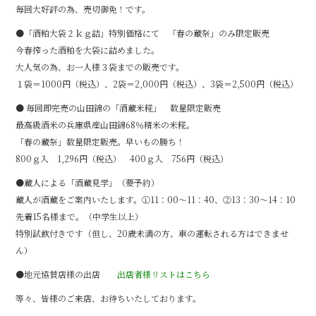
毎回大好評の為、売切御免！です。
●「酒粕大袋２ｋｇ詰」特別価格にて 「春の蔵祭」のみ限定販売
今春搾った酒粕を大袋に詰めました。
大人気の為、お一人様３袋までの販売です。
１袋＝1000円（税込）、2袋＝2,000円（税込）、3袋＝2,500円（税込）
● 毎回即完売の山田錦の「酒蔵米糀」 数量限定販売
最高級酒米の兵庫県産山田錦68％精米の米糀。
「春の蔵祭」数量限定販売。早いもの勝ち！
800ｇ入 1,296円（税込） 400ｇ入 756円（税込）
●蔵人による「酒蔵見学」（要予約）
蔵人が酒蔵をご案内いたします。①11：00～11：40、②13：30～14：10
先着15名様まで。（中学生以上）
特別試飲付きです（但し、20歳未満の方、車の運転される方はできませ
ん）
●地元協賛店様の出店
出店者様リストはこちら
等々、皆様のご来店、お待ちいたしております。