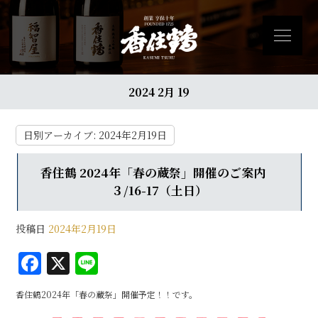
2024 2月 19
日別アーカイブ:
2024年2月19日
香住鶴 2024年「春の蔵祭」開催のご案内
３/16-17（土日）
投稿日
2024年2月19日
F
X
Li
a
n
香住鶴2024年「春の蔵祭」開催予定！！です。
c
e