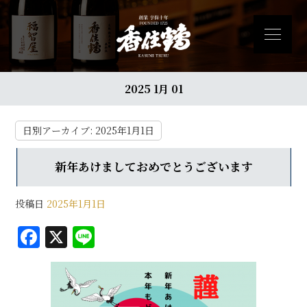
2025 1月 01
日別アーカイブ:
2025年1月1日
新年あけましておめでとうございます
投稿日
2025年1月1日
F
X
Li
a
n
c
e
e