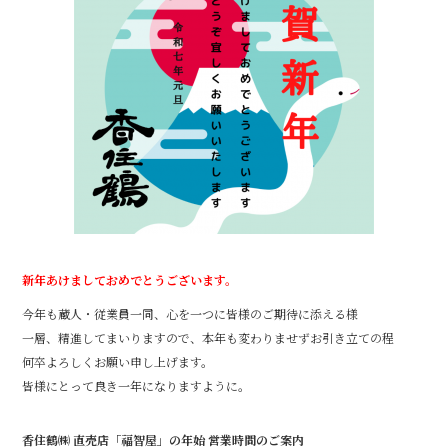
b
o
o
k
新年あけましておめでとうございます。
今年も蔵人・従業員一同、心を一つに皆様のご期待に添える様
一層、精進してまいりますので、本年も変わりませずお引き立ての程
何卒よろしくお願い申し上げます。
皆様にとって良き一年になりますように。
香住鶴㈱ 直売店「福智屋」の年始 営業時間のご案内