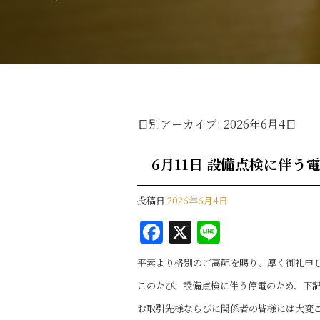
日別アーカイブ:
2026年6月4日
6月11日 設備点検に伴う
投稿日
2026年6月4日
F
X
Li
a
n
平素より格別のご高配を賜り、厚く御礼申
c
e
このたび、設備点検に伴う停電のため、下記
e
お取引先様ならびに関係者の皆様には大変