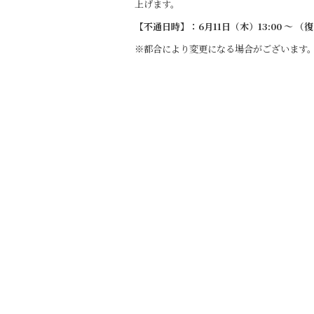
b
上げます。
o
【不通日時】：6月11日（木）13:00 ～ 
o
※都合により変更になる場合がございます
k