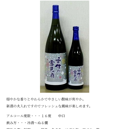
b
o
o
k
穏やかな香りとやわらかでやさしい酸味が爽やか。
新酒の火入れですのでフレッシュな風味が楽しめます。
アルコール度数・・・１６度 中口
飲み方・・・冷酒～ぬる燗