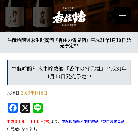
生酛吟醸純米生貯蔵酒『香住の雪見酒』平成31年1月10日発
売予定!!!
生酛吟醸純米生貯蔵酒『香住の雪見酒』平成31年
1月10日発売予定!!!
投稿日
2019年1月8日
F
X
Li
a
n
平成３１年１月１０日(木)
より、
生酛吟醸純米生貯蔵酒『香住の雪見酒』
c
e
が発売になります。
e