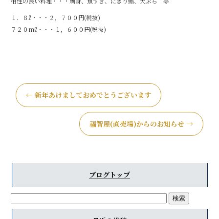
相性の良い料理・・・刺身、魚すき、にぎり鮨、天ぷら 等
１．８ℓ・・・２，７００円(税抜)
７２０mℓ・・・１，６００円(税抜)
←
新年あけましておめでとうございます
福智屋(直売場)からのお知らせ
→
ブログトップ