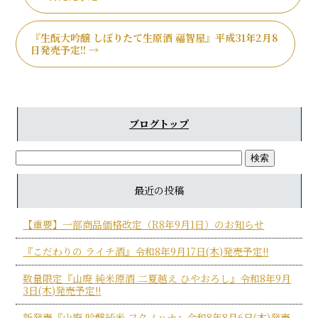
『生酛大吟醸 しぼりたて生原酒 福智屋』平成31年2月8
日発売予定!!
→
ブログトップ
最近の投稿
【重要】一部商品価格改定（R8年9月1日）のお知らせ
『こだわりの ライチ酒』令和8年9月17日(木)発売予定!!
数量限定『山廃 純米原酒 二夏越え ひやおろし』令和8年9月
3日(木)発売予定!!
新発売『山廃 吟醸純米 フクノハナ』令和8年8月6日(木)発売