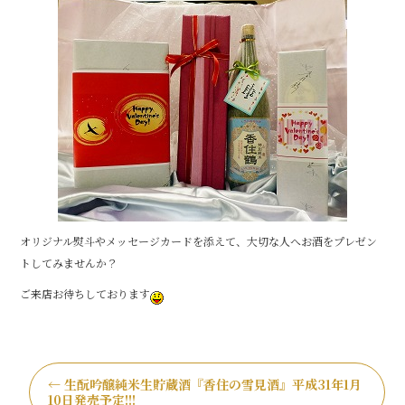
o
o
k
オリジナル熨斗やメッセージカードを添えて、大切な人へお酒をプレゼン
トしてみませんか？
ご来店お待ちしております
←
生酛吟醸純米生貯蔵酒『香住の雪見酒』平成31年1月
10日発売予定!!!