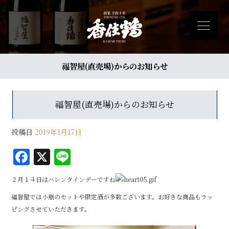
福智屋(直売場)からのお知らせ
福智屋(直売場)からのお知らせ
投稿日
2019年1月17日
F
X
Li
a
n
２月１４日はバレンタインデーですね
c
e
福智屋では小瓶のセットや限定酒が多数ございます。お好きな商品もラッ
e
ピングさせていただきます。
b