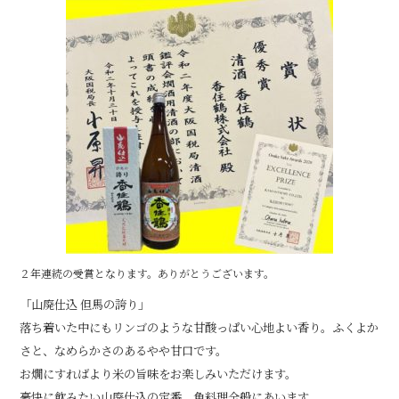
b
o
o
k
２年連続の受賞となります。ありがとうございます。
「山廃仕込 但馬の誇り」
落ち着いた中にもリンゴのような甘酸っぱい心地よい香り。ふくよか
さと、なめらかさのあるやや甘口です。
お燗にすればより米の旨味をお楽しみいただけます。
豪快に飲みたい山廃仕込の定番、魚料理全般にあいます。