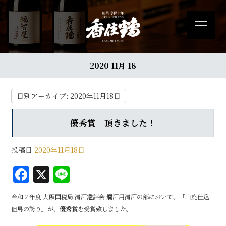
2020 11月 18
日別アーカイブ:
2020年11月18日
優秀賞 頂きました！
投稿日
2020年11月18日
F
X
Li
a
n
令和２年度 大阪国税局 清酒鑑評会 燗酒用清酒の部において、「山廃仕込
c
e
但馬の誇り」が、
優秀賞
を受賞致しました。
e