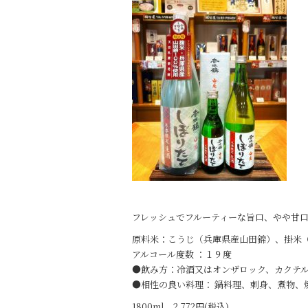
b
o
o
k
フレッシュでフルーティーな旨口、やや甘
原料米：こうじ（兵庫県産山田錦）、掛米（
アルコール度数 ：１９度
●飲み方：冷酒又はオンザロック、カクテ
●相性の良い料理： 鍋料理、刺身、煮物、
1800ml 2,772円(税込)