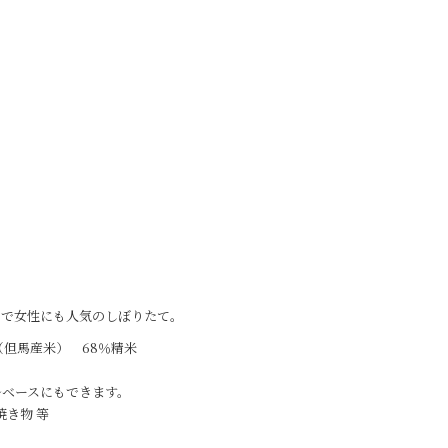
口で女性にも人気のしぼりたて。
但馬産米） 68％精米
ルベースにもできます。
焼き物 等