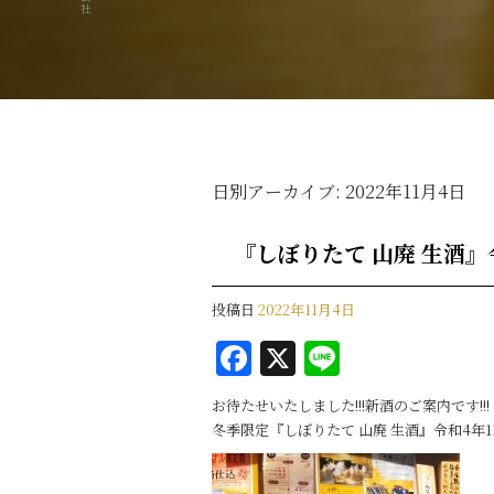
日別アーカイブ:
2022年11月4日
『しぼりたて 山廃 生酒』令
投稿日
2022年11月4日
F
X
Li
a
n
お待たせいたしました!!!新酒のご案内です!!!
c
e
冬季限定『しぼりたて 山廃 生酒』令和4年1
e