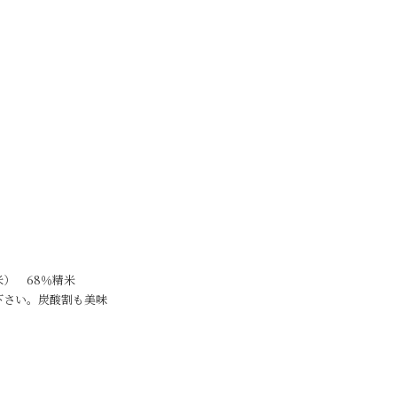
！
） 68％精米
下さい。炭酸割も美味